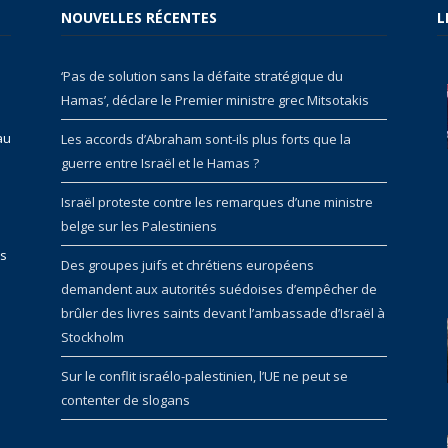
NOUVELLES RÉCENTES
L
‘Pas de solution sans la défaite stratégique du
Hamas’, déclare le Premier ministre grec Mitsotakis
au
Les accords d’Abraham sont-ils plus forts que la
guerre entre Israël et le Hamas ?
Israël proteste contre les remarques d’une ministre
belge sur les Palestiniens
rs
Des groupes juifs et chrétiens européens
demandent aux autorités suédoises d’empêcher de
brûler des livres saints devant l’ambassade d’Israël à
Stockholm
Sur le conflit israélo-palestinien, l’UE ne peut se
contenter de slogans