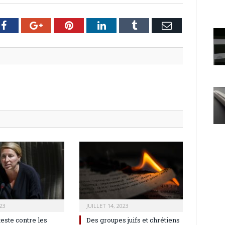
er
Facebook
Google+
Pinterest
LinkedIn
Tumblr
Email
23
JUILLET 14, 2023
teste contre les
Des groupes juifs et chrétiens