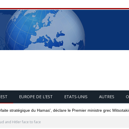
UEST
EUROPE DE L’EST
ETATS-UNIS
AUTRES
O
éfaite stratégique du Hamas', déclare le Premier ministre grec Mitsotaki
ud and Hitler face to face