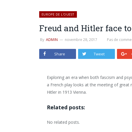
EUROPE DE L'OUEST
Freud and Hitler face to
By
ADMIN
novembre 28, 2017
Pas de commen
Share
Tweet
Exploring an era when both fascism and psyc
a French play looks at the meeting of great 
Hitler in 1913 Vienna.
Related posts:
No related posts.