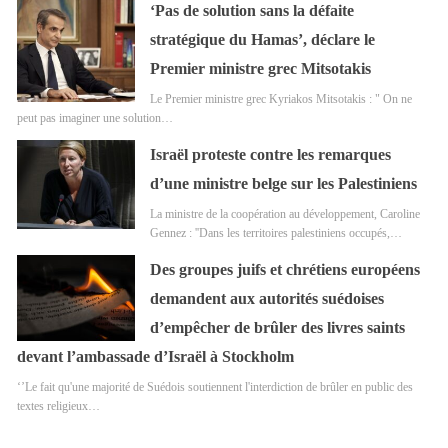
‘Pas de solution sans la défaite
stratégique du Hamas’, déclare le
Premier ministre grec Mitsotakis
Le Premier ministre grec Kyriakos Mitsotakis : " On ne
peut pas imaginer une solution…
Israël proteste contre les remarques
d’une ministre belge sur les Palestiniens
La ministre de la coopération au développement, Caroline
Gennez : ''Dans les territoires palestiniens occupés,…
Des groupes juifs et chrétiens européens
demandent aux autorités suédoises
d’empêcher de brûler des livres saints
devant l’ambassade d’Israël à Stockholm
‘’Le fait qu'une majorité de Suédois soutiennent l'interdiction de brûler en public des
textes religieux…