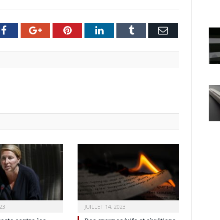
er
Facebook
Google+
Pinterest
LinkedIn
Tumblr
Email
23
JUILLET 14, 2023