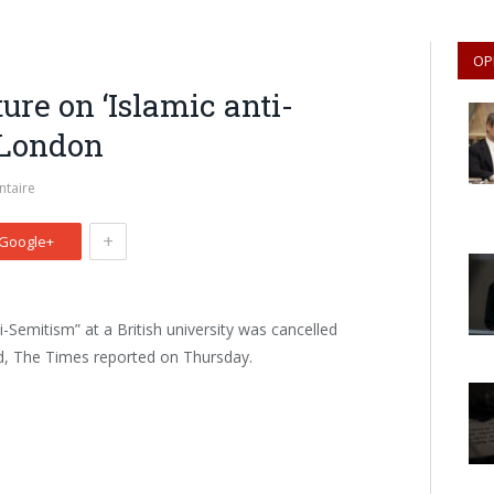
OP
re on ‘Islamic anti-
 London
taire
+
Google+
-Semitism” at a British university was cancelled
ed, The Times reported on Thursday.