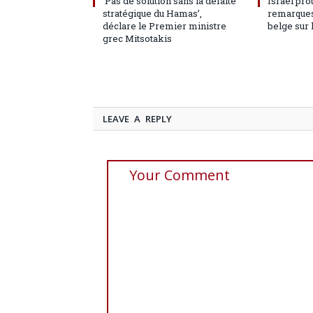
‘Pas de solution sans la défaite
Israël pro
stratégique du Hamas’,
remarques
déclare le Premier ministre
belge sur 
grec Mitsotakis
LEAVE A REPLY