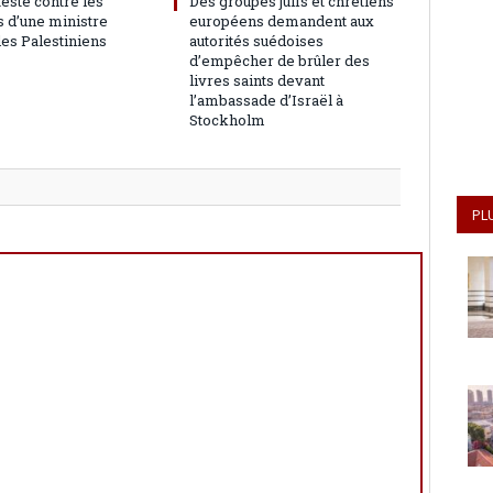
teste contre les
Des groupes juifs et chrétiens
 d’une ministre
européens demandent aux
les Palestiniens
autorités suédoises
d’empêcher de brûler des
livres saints devant
l’ambassade d’Israël à
Stockholm
PL