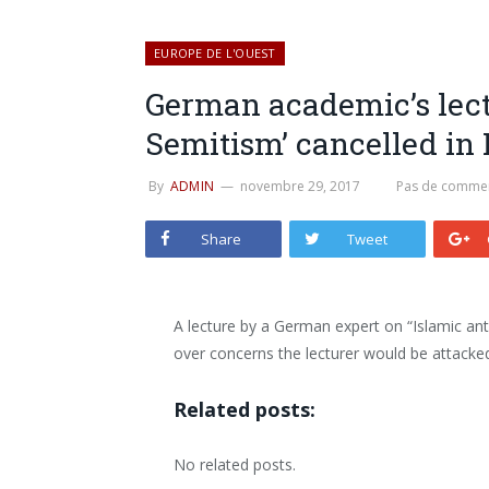
EUROPE DE L'OUEST
German academic’s lectu
Semitism’ cancelled in
By
ADMIN
novembre 29, 2017
Pas de commen
Share
Tweet
A lecture by a German expert on “Islamic anti
over concerns the lecturer would be attack
Related posts:
No related posts.