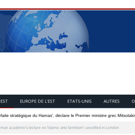
UEST
EUROPE DE L’EST
ETATS-UNIS
AUTRES
O
éfaite stratégique du Hamas', déclare le Premier ministre grec Mitsotaki
man academic’s lecture on ‘Islamic anti-Semitism’ cancelled in London