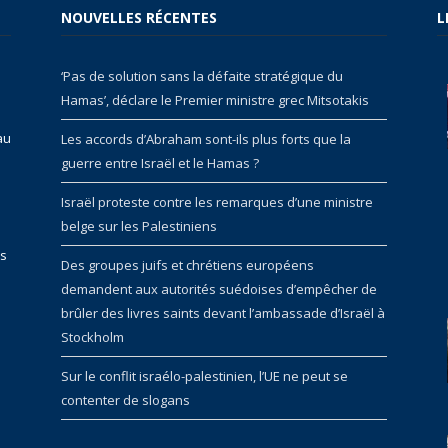
NOUVELLES RÉCENTES
L
‘Pas de solution sans la défaite stratégique du
Hamas’, déclare le Premier ministre grec Mitsotakis
au
Les accords d’Abraham sont-ils plus forts que la
guerre entre Israël et le Hamas ?
Israël proteste contre les remarques d’une ministre
belge sur les Palestiniens
rs
Des groupes juifs et chrétiens européens
demandent aux autorités suédoises d’empêcher de
brûler des livres saints devant l’ambassade d’Israël à
Stockholm
Sur le conflit israélo-palestinien, l’UE ne peut se
contenter de slogans