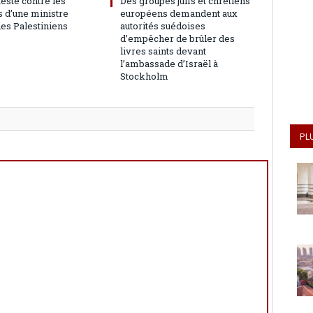
teste contre les
Des groupes juifs et chrétiens
 d’une ministre
européens demandent aux
les Palestiniens
autorités suédoises
d’empêcher de brûler des
livres saints devant
l’ambassade d’Israël à
Stockholm
PL