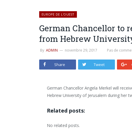
EUROPE DE L'OUEST
German Chancellor to r
from Hebrew Universit
By
ADMIN
novembre 29, 2017
Pas de commen
Share
Tweet
German Chancellor Angela Merkel will recei
Hebrew University of Jerusalem during her two
Related posts:
No related posts.