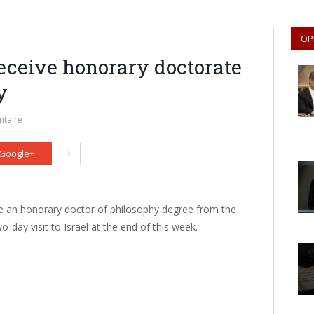
OP
eceive honorary doctorate
y
taire
+
Google+
ve an honorary doctor of philosophy degree from the
-day visit to Israel at the end of this week.