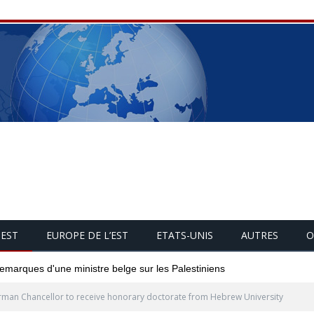
UEST
EUROPE DE L’EST
ETATS-UNIS
AUTRES
O
 remarques d'une ministre belge sur les Palestiniens
man Chancellor to receive honorary doctorate from Hebrew University