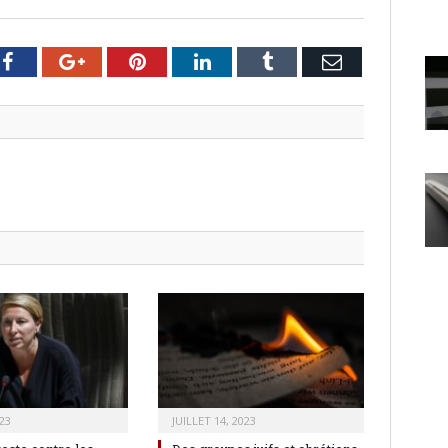
er
Facebook
Google+
Pinterest
LinkedIn
Tumblr
Email
23
JUILLET 14, 2023