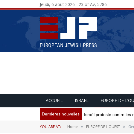
Jeudi, 6 août 2026 - 23 of Av, 5786
ACCUEIL
ISRAEL
EUROPE DE L’O
Dernières nouvelles
Israël proteste contre les
»
»
YOU ARE AT:
Home
EUROPE DE L'OUEST
Ger