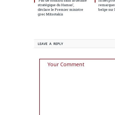
‘Pas de solution sans la défaite
Israël pro
stratégique du Hamas’,
remarques
déclare le Premier ministre
belge sur 
grec Mitsotakis
LEAVE A REPLY