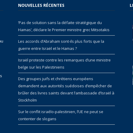
NOUVELLES RÉCENTES
L
‘Pas de solution sans la défaite stratégique du
Hamas’, déclare le Premier ministre grec Mitsotakis
au
Les accords d’Abraham sont-ils plus forts que la
guerre entre Israël et le Hamas ?
Israël proteste contre les remarques d’une ministre
belge sur les Palestiniens
rs
Des groupes juifs et chrétiens européens
demandent aux autorités suédoises d’empêcher de
brûler des livres saints devant l’ambassade d’Israël à
Stockholm
Sur le conflit israélo-palestinien, l’UE ne peut se
contenter de slogans