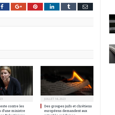
er
Facebook
Google+
Pinterest
LinkedIn
Tumblr
Email
23
JUILLET 14, 2023
teste contre les
Des groupes juifs et chrétiens
 d’une ministre
européens demandent aux