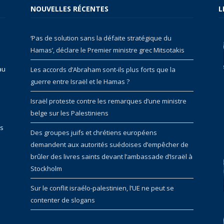
NOUVELLES RÉCENTES
L
‘Pas de solution sans la défaite stratégique du
Hamas’, déclare le Premier ministre grec Mitsotakis
au
Les accords d’Abraham sont-ils plus forts que la
guerre entre Israël et le Hamas ?
Israël proteste contre les remarques d’une ministre
belge sur les Palestiniens
rs
Des groupes juifs et chrétiens européens
demandent aux autorités suédoises d’empêcher de
brûler des livres saints devant l’ambassade d’Israël à
Stockholm
Sur le conflit israélo-palestinien, l’UE ne peut se
contenter de slogans