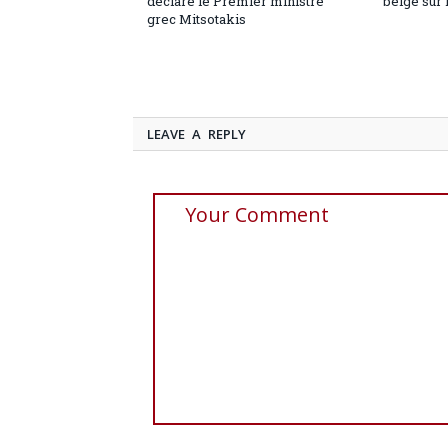
déclare le Premier ministre
belge sur 
grec Mitsotakis
LEAVE A REPLY