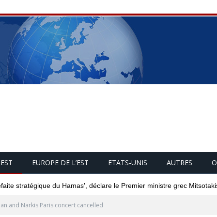
UEST
EUROPE DE L’EST
ETATS-UNIS
AUTRES
O
éfaite stratégique du Hamas', déclare le Premier ministre grec Mitsotaki
an and Narkis Paris concert cancelled