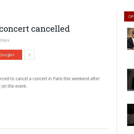
OP
 concert cancelled
taire
+
Google+
ced to cancel a concert in Paris this weekend after
ng on the event.