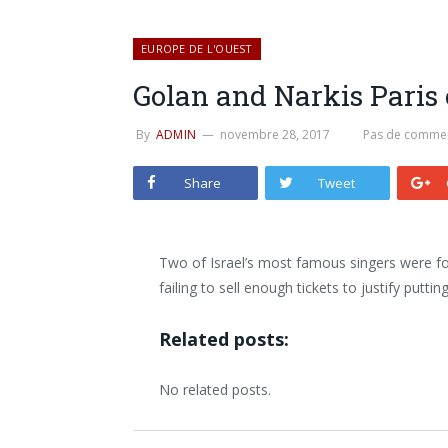
EUROPE DE L'OUEST
Golan and Narkis Paris
By
ADMIN
novembre 28, 2017
Pas de commen
Share
Tweet
Two of Israel’s most famous singers were for
failing to sell enough tickets to justify putti
Related posts:
No related posts.