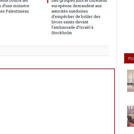
teste contre les
Des groupes juifs et chrétiens
 d’une ministre
européens demandent aux
les Palestiniens
autorités suédoises
d’empêcher de brûler des
livres saints devant
l’ambassade d’Israël à
Stockholm
PL