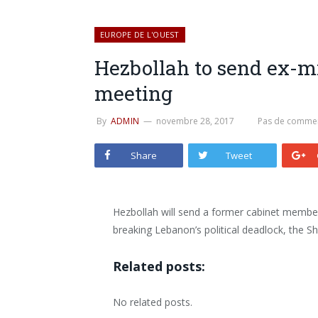
EUROPE DE L'OUEST
Hezbollah to send ex-mi
meeting
By
ADMIN
novembre 28, 2017
Pas de commen
Share
Tweet
Hezbollah will send a former cabinet member t
breaking Lebanon’s political deadlock, the Sh
Related posts:
No related posts.