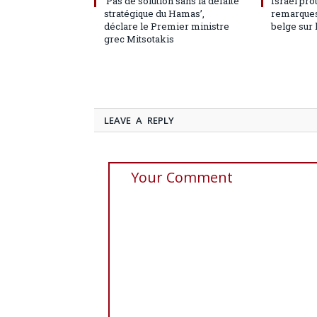
‘Pas de solution sans la défaite
Israël pro
stratégique du Hamas’,
remarques
déclare le Premier ministre
belge sur 
grec Mitsotakis
LEAVE A REPLY