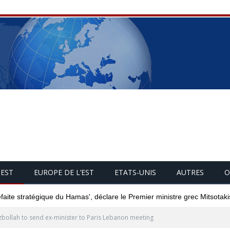
UEST
EUROPE DE L’EST
ETATS-UNIS
AUTRES
O
éfaite stratégique du Hamas', déclare le Premier ministre grec Mitsotaki
bollah to send ex-minister to Paris Lebanon meeting