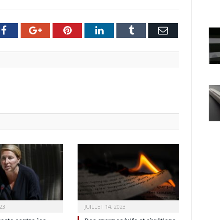
er
Facebook
Google+
Pinterest
LinkedIn
Tumblr
Email
23
JUILLET 14, 2023