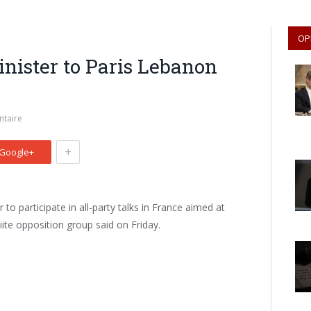
OP
nister to Paris Lebanon
taire
+
Google+
o participate in all-party talks in France aimed at
iite opposition group said on Friday.