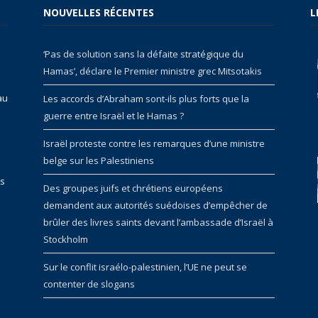
NOUVELLES RÉCENTES
L
‘Pas de solution sans la défaite stratégique du
Hamas’, déclare le Premier ministre grec Mitsotakis
au
Les accords d’Abraham sont-ils plus forts que la
guerre entre Israël et le Hamas ?
Israël proteste contre les remarques d’une ministre
belge sur les Palestiniens
rs
Des groupes juifs et chrétiens européens
demandent aux autorités suédoises d’empêcher de
brûler des livres saints devant l’ambassade d’Israël à
Stockholm
Sur le conflit israélo-palestinien, l’UE ne peut se
contenter de slogans