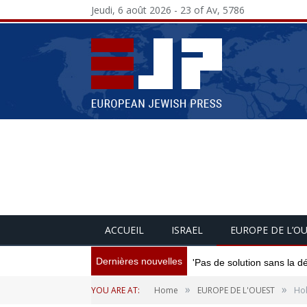
Jeudi, 6 août 2026 - 23 of Av, 5786
ACCUEIL
ISRAEL
EUROPE DE L’O
Dernières nouvelles
'Pas de solution sans la d
»
»
YOU ARE AT:
Home
EUROPE DE L'OUEST
Hol