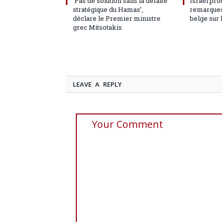
‘Pas de solution sans la défaite
Israël pro
stratégique du Hamas’,
remarques
déclare le Premier ministre
belge sur 
grec Mitsotakis
LEAVE A REPLY