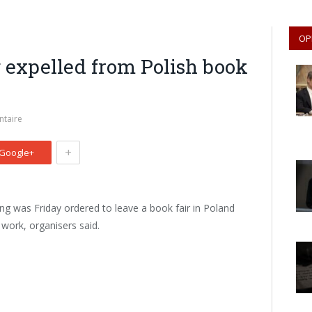
OP
 expelled from Polish book
taire
+
Google+
ing was Friday ordered to leave a book fair in Poland
l work, organisers said.