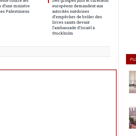
teste contre les
Des groupes juifs et chrétiens
 d’une ministre
européens demandent aux
les Palestiniens
autorités suédoises
d’empêcher de brûler des
livres saints devant
l’ambassade d’Israël à
Stockholm
PL