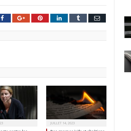
er
Facebook
Google+
Pinterest
LinkedIn
Tumblr
Email
23
JUILLET 14, 2023