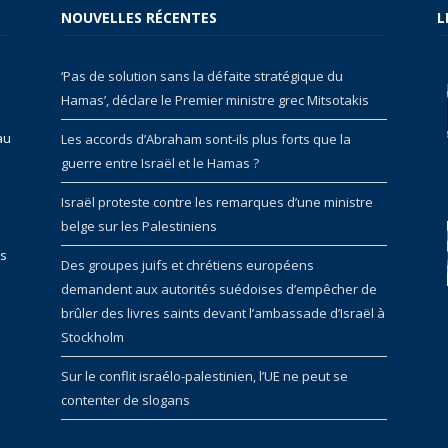
NOUVELLES RÉCENTES
L
‘Pas de solution sans la défaite stratégique du
Hamas’, déclare le Premier ministre grec Mitsotakis
au
Les accords d’Abraham sont-ils plus forts que la
guerre entre Israël et le Hamas ?
Israël proteste contre les remarques d’une ministre
belge sur les Palestiniens
rs
Des groupes juifs et chrétiens européens
demandent aux autorités suédoises d’empêcher de
brûler des livres saints devant l’ambassade d’Israël à
Stockholm
Sur le conflit israélo-palestinien, l’UE ne peut se
contenter de slogans