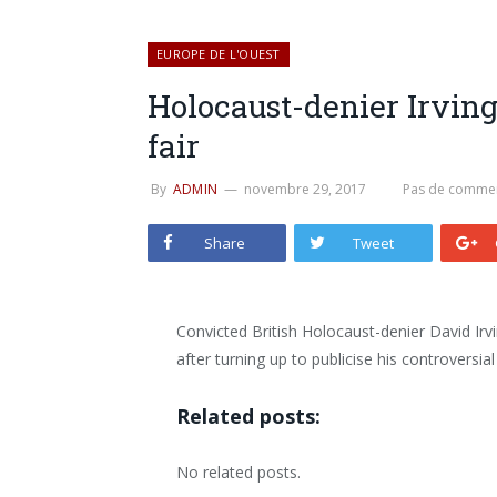
EUROPE DE L'OUEST
Holocaust-denier Irving
fair
By
ADMIN
novembre 29, 2017
Pas de commen
Share
Tweet
Convicted British Holocaust-denier David Irv
after turning up to publicise his controversia
Related posts:
No related posts.