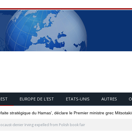
UEST
EUROPE DE L’EST
ETATS-UNIS
AUTRES
O
éfaite stratégique du Hamas', déclare le Premier ministre grec Mitsotaki
ocaust-denier Irving expelled from Polish book fair