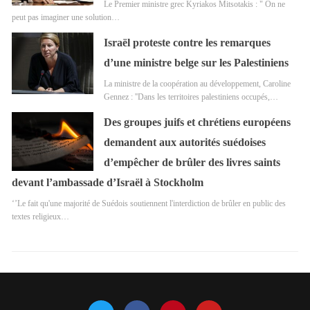
Le Premier ministre grec Kyriakos Mitsotakis : " On ne
peut pas imaginer une solution…
Israël proteste contre les remarques
d’une ministre belge sur les Palestiniens
La ministre de la coopération au développement, Caroline
Gennez : ''Dans les territoires palestiniens occupés,…
Des groupes juifs et chrétiens européens
demandent aux autorités suédoises
d’empêcher de brûler des livres saints
devant l’ambassade d’Israël à Stockholm
‘’Le fait qu'une majorité de Suédois soutiennent l'interdiction de brûler en public des
textes religieux…