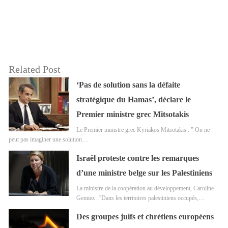
Related Post
‘Pas de solution sans la défaite
stratégique du Hamas’, déclare le
Premier ministre grec Mitsotakis
Le Premier ministre grec Kyriakos Mitsotakis : " On ne
peut pas imaginer une solution…
Israël proteste contre les remarques
d’une ministre belge sur les Palestiniens
La ministre de la coopération au développement, Caroline
Gennez : ''Dans les territoires palestiniens occupés,…
Des groupes juifs et chrétiens européens