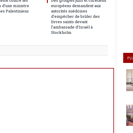
teste contre les
Des groupes juifs et chrétiens
 d’une ministre
européens demandent aux
les Palestiniens
autorités suédoises
d’empêcher de brûler des
livres saints devant
l’ambassade d’Israël à
Stockholm
PL