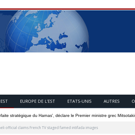
UEST
EUROPE DE L’EST
ETATS-UNIS
AUTRES
O
éfaite stratégique du Hamas', déclare le Premier ministre grec Mitsotaki
aeli official claims French TV staged famed intifada images