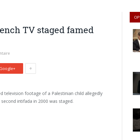
OP
 French TV staged famed
taire
+
Google+
ed television footage of a Palestinian child allegedly
the second intifada in 2000 was staged.