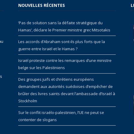
NOUVELLES RÉCENTES
L
‘Pas de solution sans la défaite stratégique du
Hamas’, déclare le Premier ministre grec Mitsotakis
au
Les accords d’Abraham sont-ils plus forts que la
guerre entre Israël et le Hamas ?
Israël proteste contre les remarques d’une ministre
belge sur les Palestiniens
rs
Des groupes juifs et chrétiens européens
demandent aux autorités suédoises d’empêcher de
brûler des livres saints devant l’ambassade d’Israël à
Stockholm
Sur le conflit israélo-palestinien, l’UE ne peut se
contenter de slogans