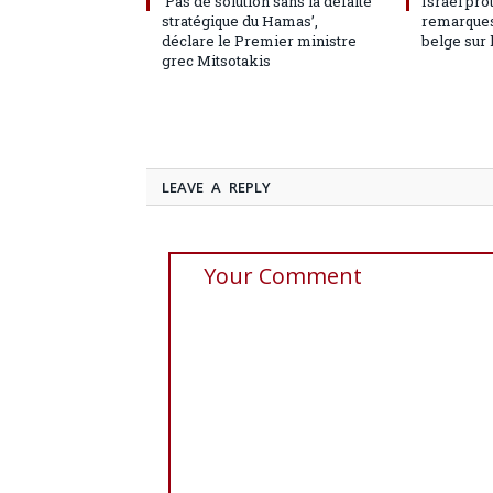
‘Pas de solution sans la défaite
Israël pro
stratégique du Hamas’,
remarques
déclare le Premier ministre
belge sur 
grec Mitsotakis
LEAVE A REPLY