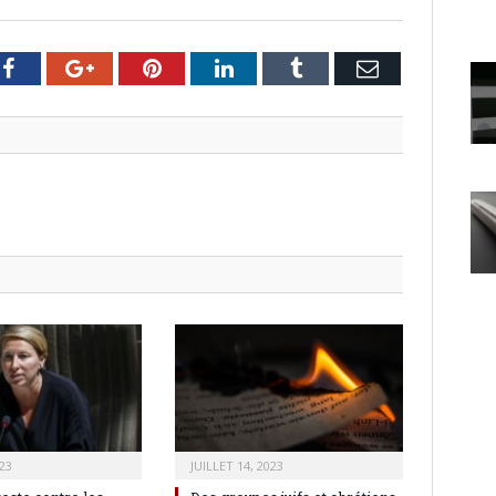
er
Facebook
Google+
Pinterest
LinkedIn
Tumblr
Email
23
JUILLET 14, 2023