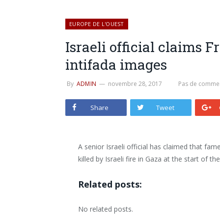
EUROPE DE L'OUEST
Israeli official claims
intifada images
By
ADMIN
novembre 28, 2017
Pas de commen
Share
Tweet
A senior Israeli official has claimed that fam
killed by Israeli fire in Gaza at the start of 
Related posts:
No related posts.