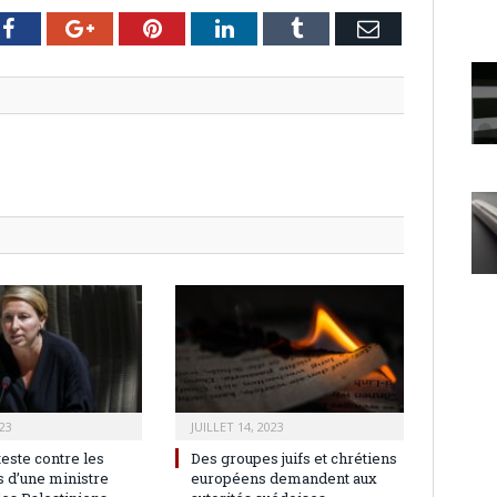
er
Facebook
Google+
Pinterest
LinkedIn
Tumblr
Email
23
JUILLET 14, 2023
teste contre les
Des groupes juifs et chrétiens
 d’une ministre
européens demandent aux