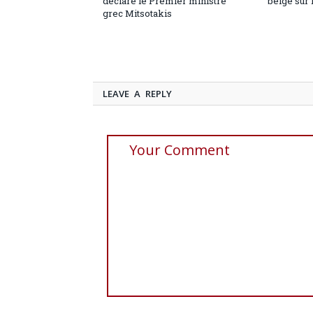
déclare le Premier ministre
belge sur 
grec Mitsotakis
LEAVE A REPLY