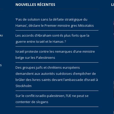
NOUVELLES RÉCENTES
L
‘Pas de solution sans la défaite stratégique du
Hamas’, déclare le Premier ministre grec Mitsotakis
au
Les accords d’Abraham sont-ils plus forts que la
guerre entre Israël et le Hamas ?
Israël proteste contre les remarques d’une ministre
belge sur les Palestiniens
rs
Des groupes juifs et chrétiens européens
demandent aux autorités suédoises d’empêcher de
brûler des livres saints devant l’ambassade d’Israël à
Stockholm
Sur le conflit israélo-palestinien, l’UE ne peut se
contenter de slogans