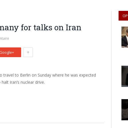
OP
many for talks on Iran
taire
+
Google+
to travel to Berlin on Sunday where he was expected
halt Iran’s nuclear drive.