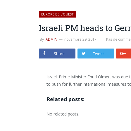
EUROPE DE L'OUEST
Israeli PM heads to Ger
By
ADMIN
novembre 29, 2017
Pas de commen
Share
Tweet
Israeli Prime Minister Ehud Olmert was due 
to push for further international measures to 
Related posts:
No related posts.