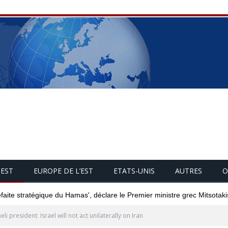
UEST
EUROPE DE L’EST
ETATS-UNIS
AUTRES
O
éfaite stratégique du Hamas', déclare le Premier ministre grec Mitsotaki
aeli president: Israel will not act unilaterally on Iran