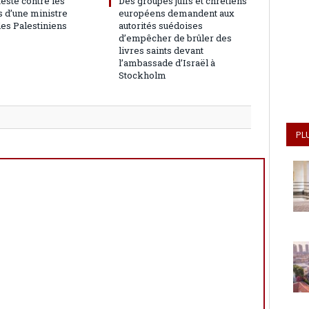
teste contre les
Des groupes juifs et chrétiens
 d’une ministre
européens demandent aux
les Palestiniens
autorités suédoises
d’empêcher de brûler des
livres saints devant
l’ambassade d’Israël à
Stockholm
PL