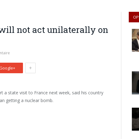
OP
 will not act unilaterally on
taire
+
Google+
rt a state visit to France next week, said his country
Iran getting a nuclear bomb.