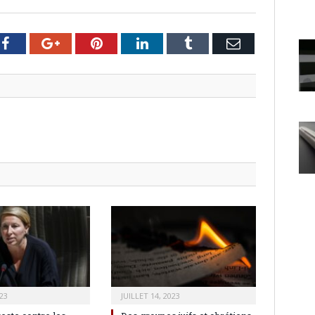
er
Facebook
Google+
Pinterest
LinkedIn
Tumblr
Email
23
JUILLET 14, 2023