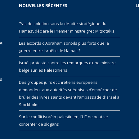
NOUVELLES RÉCENTES
L
‘Pas de solution sans la défaite stratégique du
Hamas’, déclare le Premier ministre grec Mitsotakis
au
Les accords d’Abraham sont-ils plus forts que la
guerre entre Israël et le Hamas ?
Israël proteste contre les remarques d’une ministre
belge sur les Palestiniens
rs
Des groupes juifs et chrétiens européens
demandent aux autorités suédoises d’empêcher de
brûler des livres saints devant l’ambassade d’Israël à
Stockholm
Sur le conflit israélo-palestinien, l’UE ne peut se
contenter de slogans