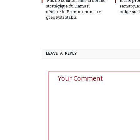
‘Pas de solution sans la défaite
Israël pro
stratégique du Hamas’,
remarques
déclare le Premier ministre
belge sur 
grec Mitsotakis
LEAVE A REPLY