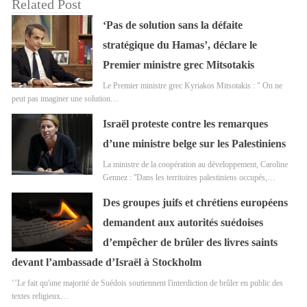
Related Post
‘Pas de solution sans la défaite
stratégique du Hamas’, déclare le
Premier ministre grec Mitsotakis
Le Premier ministre grec Kyriakos Mitsotakis : " On ne
peut pas imaginer une solution…
Israël proteste contre les remarques
d’une ministre belge sur les Palestiniens
La ministre de la coopération au développement, Caroline
Gennez : ''Dans les territoires palestiniens occupés,…
Des groupes juifs et chrétiens européens
demandent aux autorités suédoises
d’empêcher de brûler des livres saints
devant l’ambassade d’Israël à Stockholm
‘’Le fait qu'une majorité de Suédois soutiennent l'interdiction de brûler en public des
textes religieux…