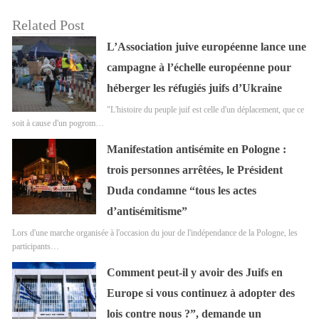
Related Post
L’Association juive européenne lance une
campagne à l’échelle européenne pour
héberger les réfugiés juifs d’Ukraine
"L'histoire du peuple juif est celle d'un déplacement, que ce
soit à cause d'un pogrom…
Manifestation antisémite en Pologne :
trois personnes arrêtées, le Président
Duda condamne “tous les actes
d’antisémitisme”
Lors d'une marche organisée à l'occasion du jour de l'indépendance de la Pologne, les
participants…
Comment peut-il y avoir des Juifs en
Europe si vous continuez à adopter des
lois contre nous ?”, demande un