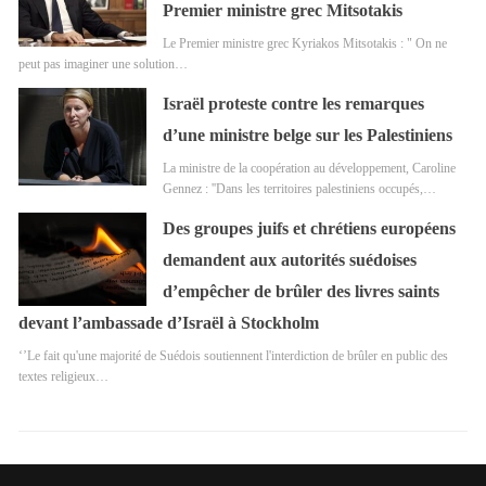
Premier ministre grec Mitsotakis
Le Premier ministre grec Kyriakos Mitsotakis : " On ne
peut pas imaginer une solution…
Israël proteste contre les remarques
d’une ministre belge sur les Palestiniens
La ministre de la coopération au développement, Caroline
Gennez : ''Dans les territoires palestiniens occupés,…
Des groupes juifs et chrétiens européens
demandent aux autorités suédoises
d’empêcher de brûler des livres saints
devant l’ambassade d’Israël à Stockholm
‘’Le fait qu'une majorité de Suédois soutiennent l'interdiction de brûler en public des
textes religieux…