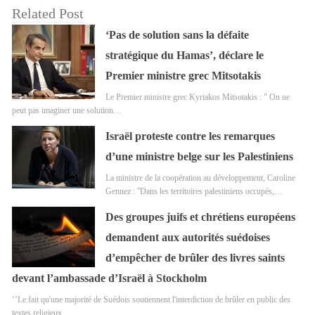
Related Post
‘Pas de solution sans la défaite
stratégique du Hamas’, déclare le
Premier ministre grec Mitsotakis
Le Premier ministre grec Kyriakos Mitsotakis : " On ne
peut pas imaginer une solution…
Israël proteste contre les remarques
d’une ministre belge sur les Palestiniens
La ministre de la coopération au développement, Caroline
Gennez : ''Dans les territoires palestiniens occupés,…
Des groupes juifs et chrétiens européens
demandent aux autorités suédoises
d’empêcher de brûler des livres saints
devant l’ambassade d’Israël à Stockholm
‘’Le fait qu'une majorité de Suédois soutiennent l'interdiction de brûler en public des
textes religieux…