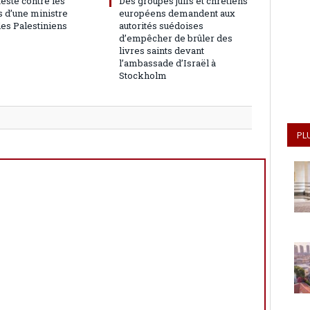
teste contre les
Des groupes juifs et chrétiens
 d’une ministre
européens demandent aux
les Palestiniens
autorités suédoises
d’empêcher de brûler des
livres saints devant
l’ambassade d’Israël à
Stockholm
PL