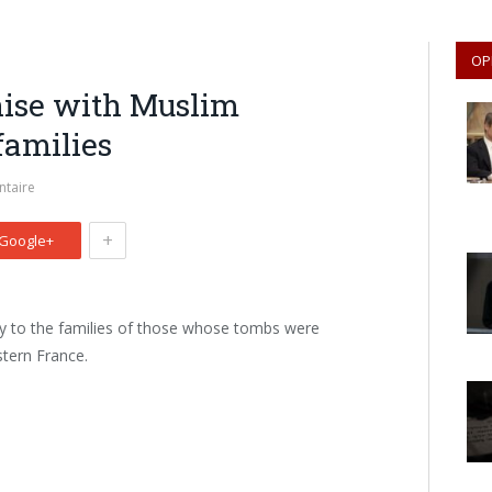
OP
ise with Muslim
families
taire
+
Google+
y to the families of those whose tombs were
tern France.