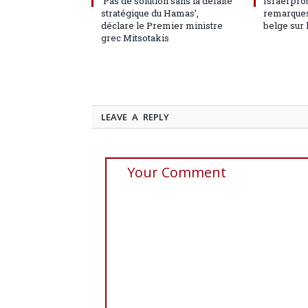
‘Pas de solution sans la défaite
Israël pro
stratégique du Hamas’,
remarques
déclare le Premier ministre
belge sur 
grec Mitsotakis
LEAVE A REPLY