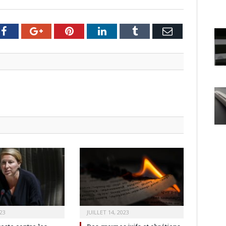
er
Facebook
Google+
Pinterest
LinkedIn
Tumblr
Email
23
JUILLET 14, 2023