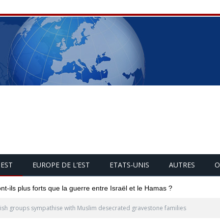
UEST
EUROPE DE L’EST
ETATS-UNIS
AUTRES
O
-ils plus forts que la guerre entre Israël et le Hamas ?
ish groups sympathise with Muslim desecrated gravestone families