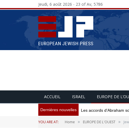
Jeudi, 6 août 2026 - 23 of Av, 5786
ACCUEIL
ISRAEL
EUROPE DE L’O
Dernières nouvelles
Les accords d'Abraham sont
»
»
YOU ARE AT:
Home
EUROPE DE L'OUEST
Jew