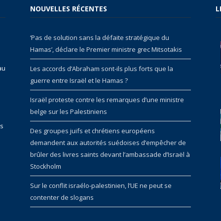
NOUVELLES RÉCENTES
L
‘Pas de solution sans la défaite stratégique du
Hamas’, déclare le Premier ministre grec Mitsotakis
au
Les accords d’Abraham sont-ils plus forts que la
guerre entre Israël et le Hamas ?
Israël proteste contre les remarques d’une ministre
belge sur les Palestiniens
rs
Des groupes juifs et chrétiens européens
demandent aux autorités suédoises d’empêcher de
brûler des livres saints devant l’ambassade d’Israël à
Stockholm
Sur le conflit israélo-palestinien, l’UE ne peut se
contenter de slogans