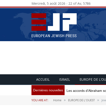
Mercredi, 5 août 2026 - 22 of Av, 5786
ACCUEIL
ISRAEL
EUROPE DE L’O
Dernières nouvelles
Israël proteste contre les
»
»
YOU ARE AT:
Home
EUROPE DE L'OUEST
Jew