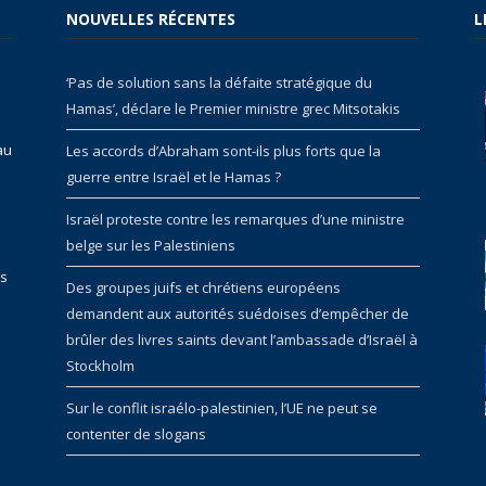
NOUVELLES RÉCENTES
L
‘Pas de solution sans la défaite stratégique du
Hamas’, déclare le Premier ministre grec Mitsotakis
au
Les accords d’Abraham sont-ils plus forts que la
guerre entre Israël et le Hamas ?
Israël proteste contre les remarques d’une ministre
belge sur les Palestiniens
rs
Des groupes juifs et chrétiens européens
demandent aux autorités suédoises d’empêcher de
brûler des livres saints devant l’ambassade d’Israël à
Stockholm
Sur le conflit israélo-palestinien, l’UE ne peut se
contenter de slogans