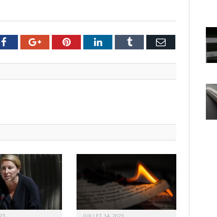
er
Facebook
Google+
Pinterest
LinkedIn
Tumblr
Email
23
JUILLET 14, 2023