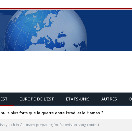
UEST
EUROPE DE L’EST
ETATS-UNIS
AUTRES
O
 remarques d'une ministre belge sur les Palestiniens
ish youth in Germany preparing for Eurovision song contest