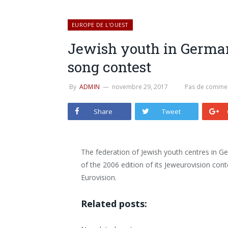
EUROPE DE L'OUEST
Jewish youth in German
song contest
By
ADMIN
novembre 29, 2017
Pas de commen
Share
Tweet
The federation of Jewish youth centres in 
of the 2006 edition of its Jeweurovision con
Eurovision.
Related posts: