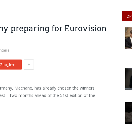
OP
y preparing for Eurovision
taire
+
Google+
Germany, Machane, has already chosen the winners
test – two months ahead of the 51st edition of the