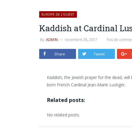
EUROPE DE L'OUEST
Kaddish at Cardinal Lus
By
ADMIN
novembre 28, 2017
Pas de commen
Share
Tweet
Kaddish, the Jewish prayer for the dead, will 
born French Cardinal Jean-Marie Lustiger.
Related posts:
No related posts.