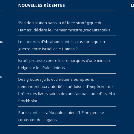
NOUVELLES RÉCENTES
L
‘Pas de solution sans la défaite stratégique du
Hamas’, déclare le Premier ministre grec Mitsotakis
au
Les accords d’Abraham sont-ils plus forts que la
guerre entre Israël et le Hamas ?
Israël proteste contre les remarques d’une ministre
belge sur les Palestiniens
rs
Des groupes juifs et chrétiens européens
demandent aux autorités suédoises d’empêcher de
brûler des livres saints devant l’ambassade d’Israël à
Stockholm
Sur le conflit israélo-palestinien, l’UE ne peut se
contenter de slogans