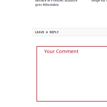
déclare le Premier ministre
belge sur 
grec Mitsotakis
LEAVE A REPLY