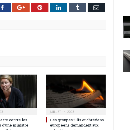
er
Facebook
Google+
Pinterest
LinkedIn
Tumblr
Email
23
JUILLET 14, 2023
teste contre les
Des groupes juifs et chrétiens
 d’une ministre
européens demandent aux