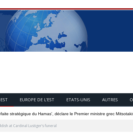
UEST
EUROPE DE L’EST
ETATS-UNIS
AUTRES
O
éfaite stratégique du Hamas', déclare le Premier ministre grec Mitsotaki
dish at Cardinal Lustiger’s funeral