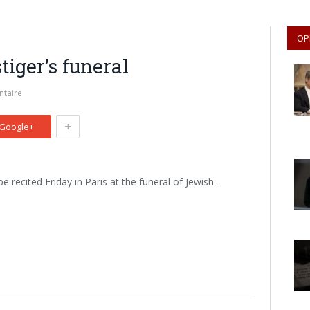
OP
tiger’s funeral
taire
+
Google+
be recited Friday in Paris at the funeral of Jewish-