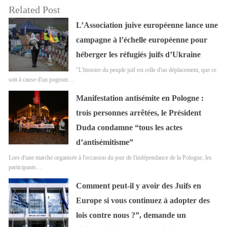
Related Post
L’Association juive européenne lance une
campagne à l’échelle européenne pour
héberger les réfugiés juifs d’Ukraine
"L'histoire du peuple juif est celle d'un déplacement, que ce
soit à cause d'un pogrom…
Manifestation antisémite en Pologne :
trois personnes arrêtées, le Président
Duda condamne “tous les actes
d’antisémitisme”
Lors d'une marche organisée à l'occasion du jour de l'indépendance de la Pologne, les
participants…
Comment peut-il y avoir des Juifs en
Europe si vous continuez à adopter des
lois contre nous ?”, demande un