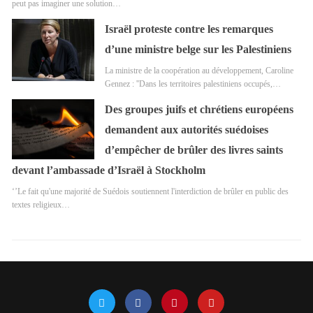
peut pas imaginer une solution…
Israël proteste contre les remarques
d’une ministre belge sur les Palestiniens
La ministre de la coopération au développement, Caroline
Gennez : ''Dans les territoires palestiniens occupés,…
Des groupes juifs et chrétiens européens
demandent aux autorités suédoises
d’empêcher de brûler des livres saints
devant l’ambassade d’Israël à Stockholm
‘’Le fait qu'une majorité de Suédois soutiennent l'interdiction de brûler en public des
textes religieux…