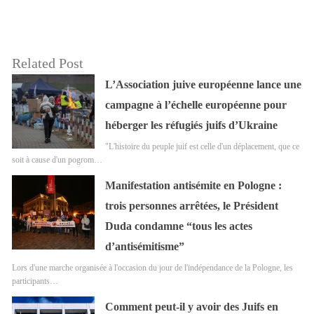
Related Post
L’Association juive européenne lance une
campagne à l’échelle européenne pour
héberger les réfugiés juifs d’Ukraine
"L'histoire du peuple juif est celle d'un déplacement, que ce
soit à cause d'un pogrom…
Manifestation antisémite en Pologne :
trois personnes arrêtées, le Président
Duda condamne “tous les actes
d’antisémitisme”
Lors d'une marche organisée à l'occasion du jour de l'indépendance de la Pologne, les
participants…
Comment peut-il y avoir des Juifs en