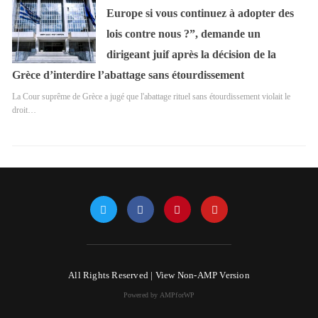
Europe si vous continuez à adopter des
lois contre nous ?”, demande un
dirigeant juif après la décision de la
Grèce d’interdire l’abattage sans étourdissement
La Cour suprême de Grèce a jugé que l'abattage rituel sans étourdissement violait le
droit…
All Rights Reserved |
View Non-AMP Version
Powered by AMPforWP