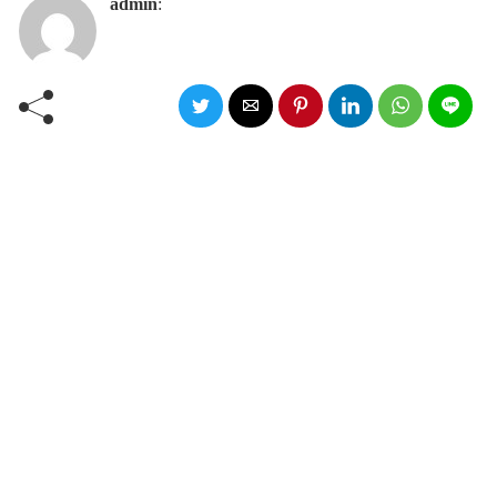
admin
: