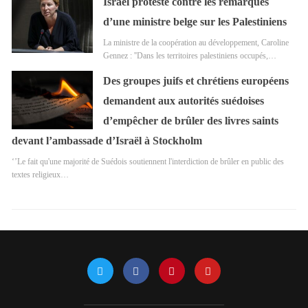
Israël proteste contre les remarques
d’une ministre belge sur les Palestiniens
La ministre de la coopération au développement, Caroline
Gennez : ''Dans les territoires palestiniens occupés,…
Des groupes juifs et chrétiens européens
demandent aux autorités suédoises
d’empêcher de brûler des livres saints
devant l’ambassade d’Israël à Stockholm
‘’Le fait qu'une majorité de Suédois soutiennent l'interdiction de brûler en public des
textes religieux…