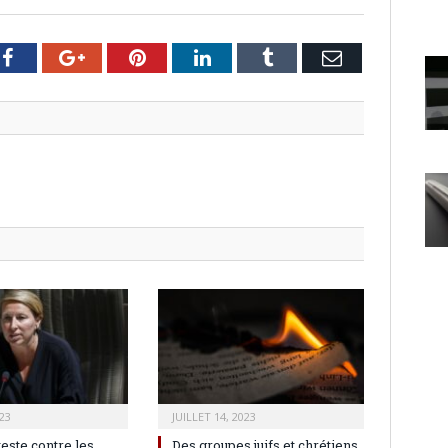
er
Facebook
Google+
Pinterest
LinkedIn
Tumblr
Email
23
JUILLET 14, 2023
teste contre les
Des groupes juifs et chrétiens