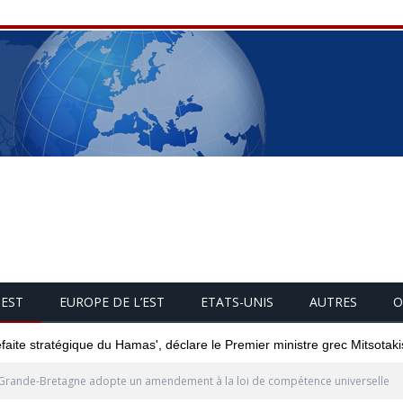
UEST
EUROPE DE L’EST
ETATS-UNIS
AUTRES
O
éfaite stratégique du Hamas', déclare le Premier ministre grec Mitsotaki
Grande-Bretagne adopte un amendement à la loi de compétence universelle