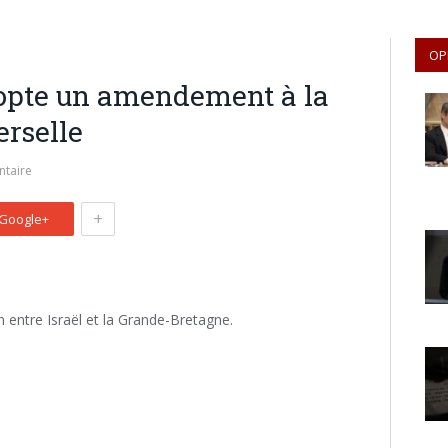
OP
opte un amendement à la
erselle
taire
+
Google+
n entre Israël et la Grande-Bretagne.