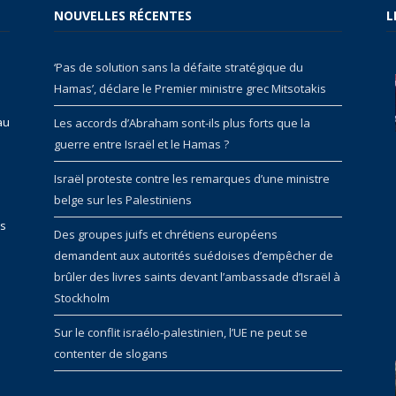
NOUVELLES RÉCENTES
L
‘Pas de solution sans la défaite stratégique du
Hamas’, déclare le Premier ministre grec Mitsotakis
au
Les accords d’Abraham sont-ils plus forts que la
guerre entre Israël et le Hamas ?
Israël proteste contre les remarques d’une ministre
belge sur les Palestiniens
rs
Des groupes juifs et chrétiens européens
demandent aux autorités suédoises d’empêcher de
brûler des livres saints devant l’ambassade d’Israël à
Stockholm
Sur le conflit israélo-palestinien, l’UE ne peut se
contenter de slogans