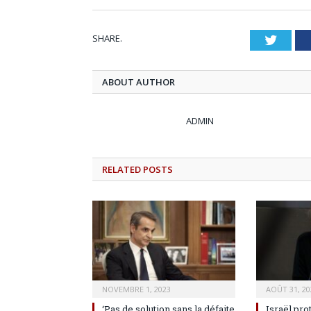
SHARE.
Twitt
ABOUT AUTHOR
ADMIN
RELATED
POSTS
NOVEMBRE 1, 2023
AOÛT 31, 20
‘Pas de solution sans la défaite
Israël pro