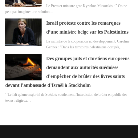
Le Premier ministre grec Kyriakos Mitsotakis : " On ne
peut pas imaginer une solution…
Israël proteste contre les remarques
d’une ministre belge sur les Palestiniens
La ministre de la coopération au développement, Caroline
Gennez : ''Dans les territoires palestiniens occupés,…
Des groupes juifs et chrétiens européens
demandent aux autorités suédoises
d’empêcher de brûler des livres saints
devant l’ambassade d’Israël à Stockholm
‘’Le fait qu'une majorité de Suédois soutiennent l'interdiction de brûler en public des
textes religieux…