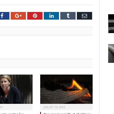
er
Facebook
Google+
Pinterest
LinkedIn
Tumblr
Email
23
JUILLET 14, 2023