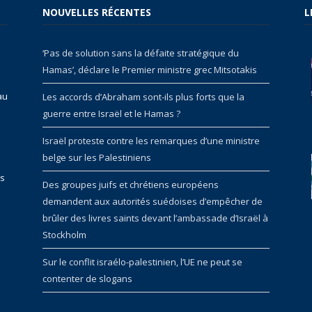
NOUVELLES RÉCENTES
L
‘Pas de solution sans la défaite stratégique du
Hamas’, déclare le Premier ministre grec Mitsotakis
au
Les accords d’Abraham sont-ils plus forts que la
guerre entre Israël et le Hamas ?
Israël proteste contre les remarques d’une ministre
belge sur les Palestiniens
rs
Des groupes juifs et chrétiens européens
demandent aux autorités suédoises d’empêcher de
brûler des livres saints devant l’ambassade d’Israël à
Stockholm
Sur le conflit israélo-palestinien, l’UE ne peut se
contenter de slogans