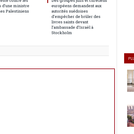
teste contre les
Des groupes juifs et chrétiens
 d’une ministre
européens demandent aux
les Palestiniens
autorités suédoises
d’empêcher de brûler des
livres saints devant
l’ambassade d’Israël à
Stockholm
PL