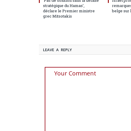
‘Pas de solution sans la défaite
Israël pro
stratégique du Hamas’,
remarques
déclare le Premier ministre
belge sur 
grec Mitsotakis
LEAVE A REPLY