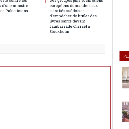
teste contre les
Des groupes juifs et chrétiens
 d’une ministre
européens demandent aux
les Palestiniens
autorités suédoises
d’empêcher de brûler des
livres saints devant
l’ambassade d’Israël à
Stockholm
PL