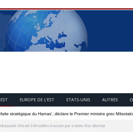
UEST
EUROPE DE L’EST
ETATS-UNIS
AUTRES
O
éfaite stratégique du Hamas', déclare le Premier ministre grec Mitsotaki
mbassade d’Israël à Bruxelles évacuée par crainte d’un attentat