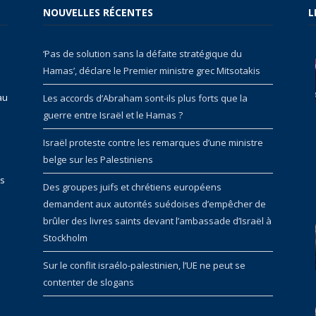
NOUVELLES RÉCENTES
L
‘Pas de solution sans la défaite stratégique du
Hamas’, déclare le Premier ministre grec Mitsotakis
au
Les accords d’Abraham sont-ils plus forts que la
guerre entre Israël et le Hamas ?
Israël proteste contre les remarques d’une ministre
belge sur les Palestiniens
rs
Des groupes juifs et chrétiens européens
demandent aux autorités suédoises d’empêcher de
brûler des livres saints devant l’ambassade d’Israël à
Stockholm
Sur le conflit israélo-palestinien, l’UE ne peut se
contenter de slogans