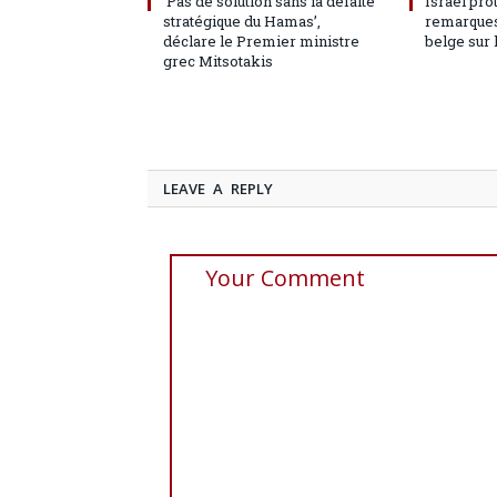
‘Pas de solution sans la défaite
Israël pro
stratégique du Hamas’,
remarques
déclare le Premier ministre
belge sur 
grec Mitsotakis
LEAVE A REPLY