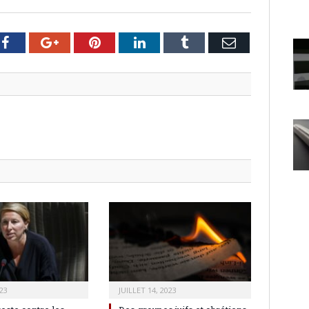
er
Facebook
Google+
Pinterest
LinkedIn
Tumblr
Email
23
JUILLET 14, 2023