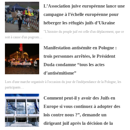
L’Association juive européenne lance une
campagne à l’échelle européenne pour
héberger les réfugiés juifs d’Ukraine
"L'histoire du peuple juif est celle d'un déplacement, que ce
soit à cause d'un pogrom…
Manifestation antisémite en Pologne :
trois personnes arrêtées, le Président
Duda condamne “tous les actes
d’antisémitisme”
Lors d'une marche organisée à l'occasion du jour de l'indépendance de la Pologne, les
participants…
Comment peut-il y avoir des Juifs en
Europe si vous continuez à adopter des
lois contre nous ?”, demande un
dirigeant juif après la décision de la