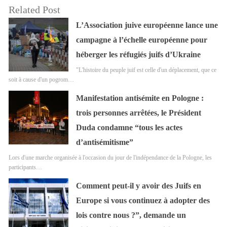
Related Post
L’Association juive européenne lance une
campagne à l’échelle européenne pour
héberger les réfugiés juifs d’Ukraine
"L'histoire du peuple juif est celle d'un déplacement, que ce
soit à cause d'un pogrom…
Manifestation antisémite en Pologne :
trois personnes arrêtées, le Président
Duda condamne “tous les actes
d’antisémitisme”
Lors d'une marche organisée à l'occasion du jour de l'indépendance de la Pologne, les
participants…
Comment peut-il y avoir des Juifs en
Europe si vous continuez à adopter des
lois contre nous ?”, demande un