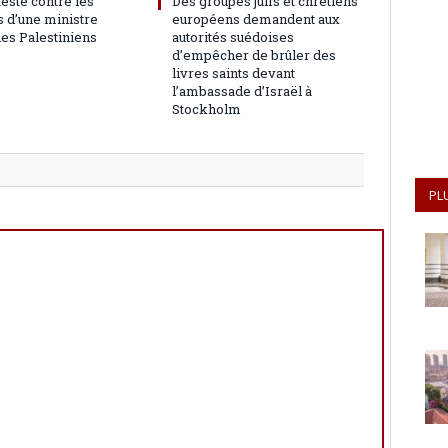
teste contre les
Des groupes juifs et chrétiens
 d’une ministre
européens demandent aux
les Palestiniens
autorités suédoises
d’empêcher de brûler des
livres saints devant
l’ambassade d’Israël à
Stockholm
PL