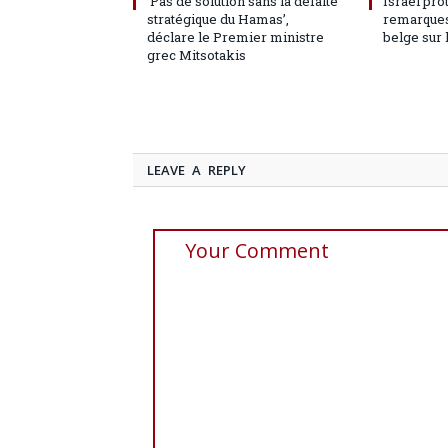
‘Pas de solution sans la défaite
Israël pro
stratégique du Hamas’,
remarques
déclare le Premier ministre
belge sur 
grec Mitsotakis
LEAVE A REPLY