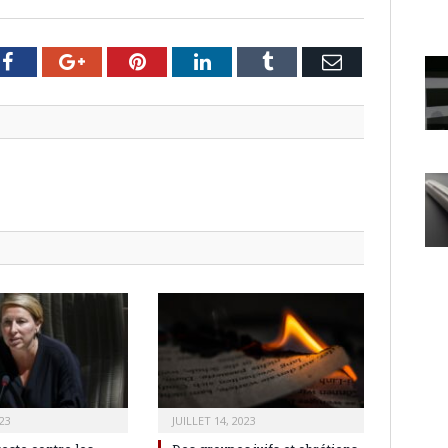
er
Facebook
Google+
Pinterest
LinkedIn
Tumblr
Email
23
JUILLET 14, 2023