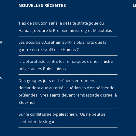
NOUVELLES RÉCENTES
L
‘Pas de solution sans la défaite stratégique du
Hamas’, déclare le Premier ministre grec Mitsotakis
au
Les accords d’Abraham sont-ils plus forts que la
guerre entre Israël et le Hamas ?
Israël proteste contre les remarques d’une ministre
belge sur les Palestiniens
rs
Des groupes juifs et chrétiens européens
demandent aux autorités suédoises d’empêcher de
brûler des livres saints devant l’ambassade d’Israël à
Stockholm
Sur le conflit israélo-palestinien, l’UE ne peut se
contenter de slogans