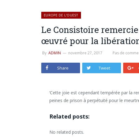
EUROPE DE L'OUEST
Le Consistoire remercie ‘
œuvré pour la libération
By
ADMIN
novembre 27, 2017
Pas de commen
Share
Tweet
‘Cette joie est cependant tempérée par la re
peines de prison à perpétuité pour le meurtre d
Related posts:
No related posts.