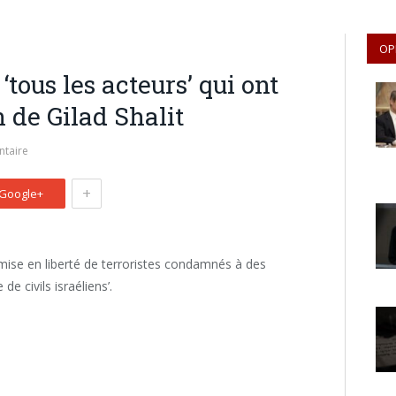
OP
tous les acteurs’ qui ont
 de Gilad Shalit
taire
+
Google+
mise en liberté de terroristes condamnés à des
e civils israéliens’.