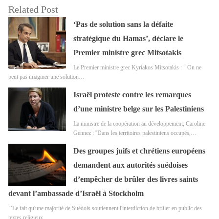
Related Post
‘Pas de solution sans la défaite
stratégique du Hamas’, déclare le
Premier ministre grec Mitsotakis
Le Premier ministre grec Kyriakos Mitsotakis : " On ne
peut pas imaginer une solution…
Israël proteste contre les remarques
d’une ministre belge sur les Palestiniens
La ministre de la coopération au développement, Caroline
Gennez : ''Dans les territoires palestiniens occupés,…
Des groupes juifs et chrétiens européens
demandent aux autorités suédoises
d’empêcher de brûler des livres saints
devant l’ambassade d’Israël à Stockholm
‘’Le fait qu'une majorité de Suédois soutiennent l'interdiction de brûler en public des
textes religieux…