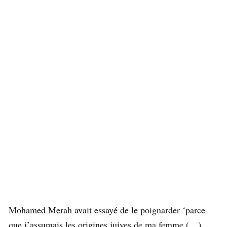
Mohamed Merah avait essayé de le poignarder ‘parce
que j’assumais les origines juives de ma femme (…)