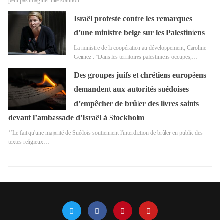
peut pas imaginer une solution…
Israël proteste contre les remarques
d’une ministre belge sur les Palestiniens
La ministre de la coopération au développement, Caroline
Gennez : ''Dans les territoires palestiniens occupés,…
Des groupes juifs et chrétiens européens
demandent aux autorités suédoises
d’empêcher de brûler des livres saints
devant l’ambassade d’Israël à Stockholm
‘’Le fait qu'une majorité de Suédois soutiennent l'interdiction de brûler en public des
textes religieux…