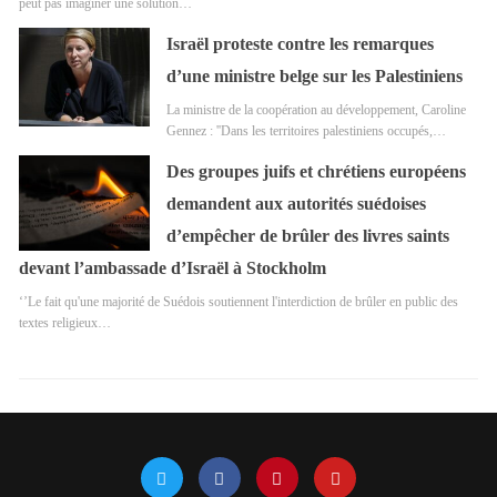
peut pas imaginer une solution…
Israël proteste contre les remarques
d’une ministre belge sur les Palestiniens
La ministre de la coopération au développement, Caroline
Gennez : ''Dans les territoires palestiniens occupés,…
Des groupes juifs et chrétiens européens
demandent aux autorités suédoises
d’empêcher de brûler des livres saints
devant l’ambassade d’Israël à Stockholm
‘’Le fait qu'une majorité de Suédois soutiennent l'interdiction de brûler en public des
textes religieux…