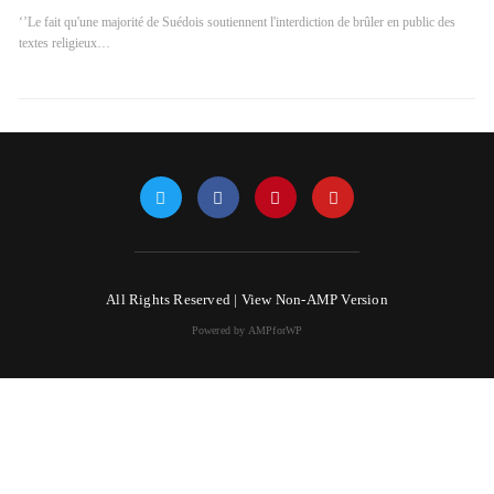
‘’Le fait qu'une majorité de Suédois soutiennent l'interdiction de brûler en public des
textes religieux…
All Rights Reserved |
View Non-AMP Version
Powered by AMPforWP