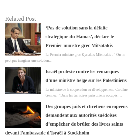
Related Post
‘Pas de solution sans la défaite
stratégique du Hamas’, déclare le
Premier ministre grec Mitsotakis
Le Premier ministre grec Kyriakos Mitsotakis : " On ne
peut pas imaginer une solution…
Israël proteste contre les remarques
d’une ministre belge sur les Palestiniens
La ministre de la coopération au développement, Caroline
Gennez : ''Dans les territoires palestiniens occupés,…
Des groupes juifs et chrétiens européens
demandent aux autorités suédoises
d’empêcher de brûler des livres saints
devant l’ambassade d’Israël à Stockholm