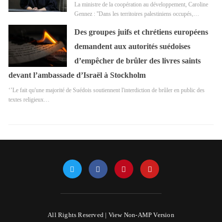
La ministre de la coopération au développement, Caroline
Gennez : ''Dans les territoires palestiniens occupés,…
Des groupes juifs et chrétiens européens
demandent aux autorités suédoises
d’empêcher de brûler des livres saints
devant l’ambassade d’Israël à Stockholm
‘’Le fait qu'une majorité de Suédois soutiennent l'interdiction de brûler en public des
textes religieux…
All Rights Reserved |
View Non-AMP Version