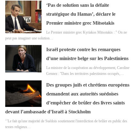
‘Pas de solution sans la défaite
stratégique du Hamas’, déclare le
Premier ministre grec Mitsotakis
Le Premier ministre grec Kyriakos Mitsotakis : " On ne
peut pas imaginer une solution…
Israël proteste contre les remarques
d’une ministre belge sur les Palestiniens
La ministre de la coopération au développement, Caroline
Gennez : ''Dans les territoires palestiniens occupés,…
Des groupes juifs et chrétiens européens
demandent aux autorités suédoises
d’empêcher de brûler des livres saints
devant l’ambassade d’Israël à Stockholm
‘’Le fait qu'une majorité de Suédois soutiennent l'interdiction de brûler en public des
textes religieux…