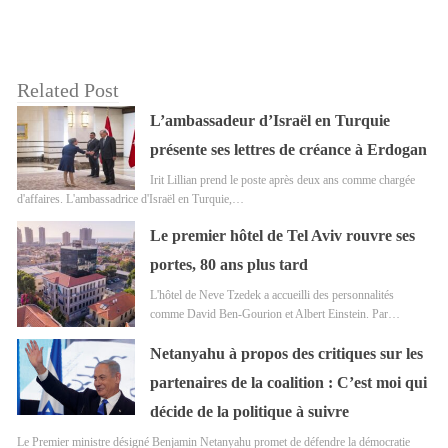
Related Post
L’ambassadeur d’Israël en Turquie
présente ses lettres de créance à Erdogan
Irit Lillian prend le poste après deux ans comme chargée
d'affaires. L'ambassadrice d'Israël en Turquie,…
Le premier hôtel de Tel Aviv rouvre ses
portes, 80 ans plus tard
L'hôtel de Neve Tzedek a accueilli des personnalités
comme David Ben-Gourion et Albert Einstein. Par…
Netanyahu à propos des critiques sur les
partenaires de la coalition : C’est moi qui
décide de la politique à suivre
Le Premier ministre désigné Benjamin Netanyahu promet de défendre la démocratie