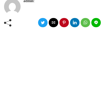
admin
: