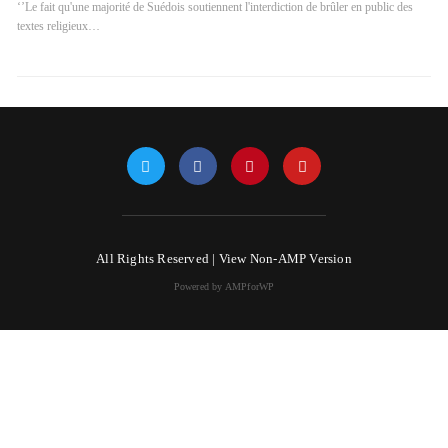
‘’Le fait qu'une majorité de Suédois soutiennent l'interdiction de brûler en public des
textes religieux…
All Rights Reserved |
View Non-AMP Version
Powered by AMPforWP