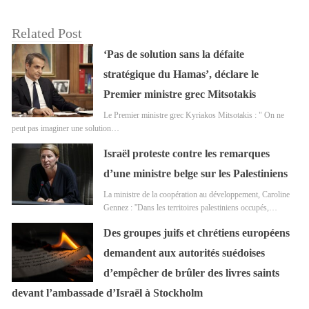
Related Post
‘Pas de solution sans la défaite
stratégique du Hamas’, déclare le
Premier ministre grec Mitsotakis
Le Premier ministre grec Kyriakos Mitsotakis : " On ne
peut pas imaginer une solution…
Israël proteste contre les remarques
d’une ministre belge sur les Palestiniens
La ministre de la coopération au développement, Caroline
Gennez : ''Dans les territoires palestiniens occupés,…
Des groupes juifs et chrétiens européens
demandent aux autorités suédoises
d’empêcher de brûler des livres saints
devant l’ambassade d’Israël à Stockholm