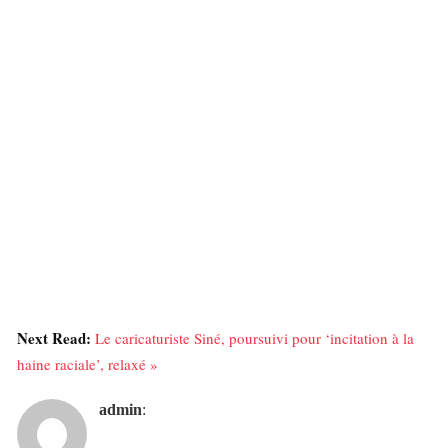
Next Read:
Le caricaturiste Siné, poursuivi pour ‘incitation à la
haine raciale’, relaxé »
admin
: