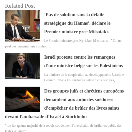
Related Post
‘Pas de solution sans la défaite
stratégique du Hamas’, déclare le
Premier ministre grec Mitsotakis
Le Premier ministre grec Kyriakos Mitsotakis : " On ne
peut pas imaginer une solution…
Israël proteste contre les remarques
d’une ministre belge sur les Palestiniens
La ministre de la coopération au développement, Caroline
Gennez : ''Dans les territoires palestiniens occupés,…
Des groupes juifs et chrétiens européens
demandent aux autorités suédoises
d’empêcher de brûler des livres saints
devant l’ambassade d’Israël à Stockholm
‘’Le fait qu'une majorité de Suédois soutiennent l'interdiction de brûler en public des
textes religieux…