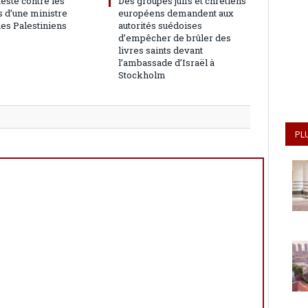
teste contre les
Des groupes juifs et chrétiens
 d’une ministre
européens demandent aux
les Palestiniens
autorités suédoises
d’empêcher de brûler des
livres saints devant
l’ambassade d’Israël à
Stockholm
PL