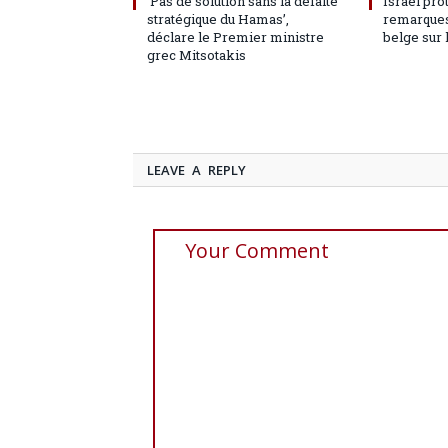
‘Pas de solution sans la défaite
Israël pro
stratégique du Hamas’,
remarques
déclare le Premier ministre
belge sur 
grec Mitsotakis
LEAVE A REPLY