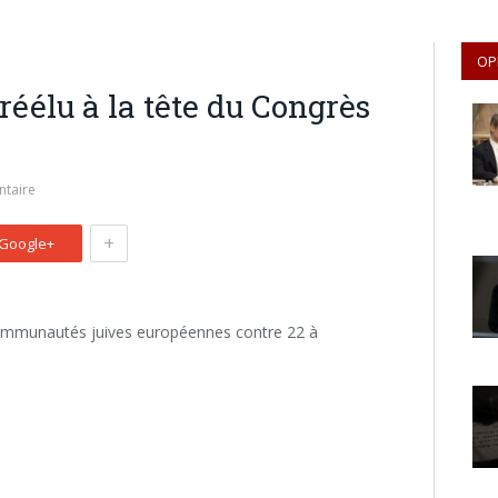
OP
éélu à la tête du Congrès
taire
+
Google+
s communautés juives européennes contre 22 à