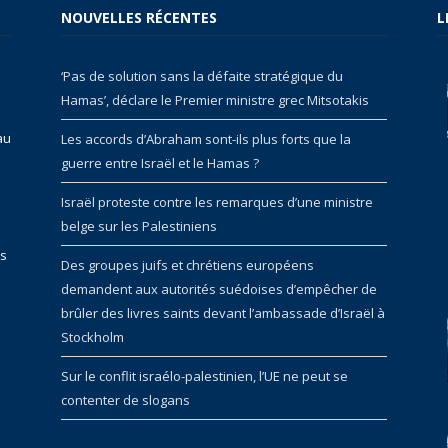
NOUVELLES RÉCENTES
L
‘Pas de solution sans la défaite stratégique du
Hamas’, déclare le Premier ministre grec Mitsotakis
au
Les accords d’Abraham sont-ils plus forts que la
guerre entre Israël et le Hamas ?
Israël proteste contre les remarques d’une ministre
belge sur les Palestiniens
rs
Des groupes juifs et chrétiens européens
demandent aux autorités suédoises d’empêcher de
brûler des livres saints devant l’ambassade d’Israël à
Stockholm
Sur le conflit israélo-palestinien, l’UE ne peut se
contenter de slogans