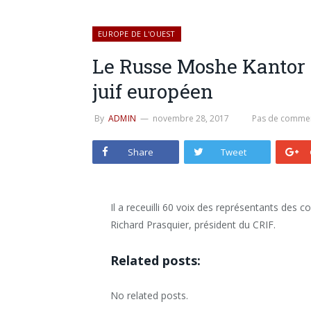
EUROPE DE L'OUEST
Le Russe Moshe Kantor r
juif européen
By
ADMIN
novembre 28, 2017
Pas de commen
Share
Tweet
Il a receuilli 60 voix des représentants de
Richard Prasquier, président du CRIF.
Related posts:
No related posts.