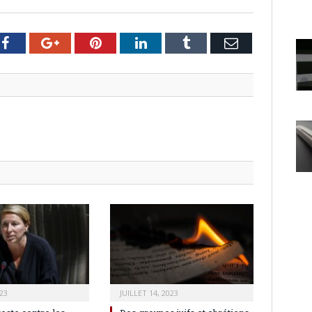
er
Facebook
Google+
Pinterest
LinkedIn
Tumblr
Email
23
JUILLET 14, 2023