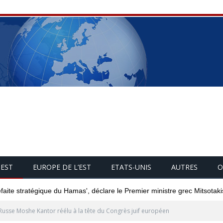
UEST
EUROPE DE L’EST
ETATS-UNIS
AUTRES
O
éfaite stratégique du Hamas', déclare le Premier ministre grec Mitsotaki
Russe Moshe Kantor réélu à la tête du Congrès juif européen