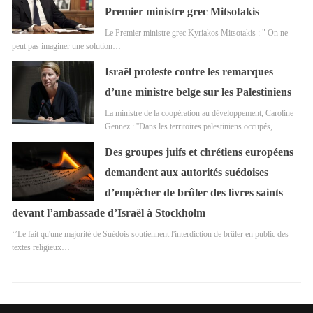
Premier ministre grec Mitsotakis
Le Premier ministre grec Kyriakos Mitsotakis : " On ne
peut pas imaginer une solution…
Israël proteste contre les remarques
d’une ministre belge sur les Palestiniens
La ministre de la coopération au développement, Caroline
Gennez : ''Dans les territoires palestiniens occupés,…
Des groupes juifs et chrétiens européens
demandent aux autorités suédoises
d’empêcher de brûler des livres saints
devant l’ambassade d’Israël à Stockholm
‘’Le fait qu'une majorité de Suédois soutiennent l'interdiction de brûler en public des
textes religieux…