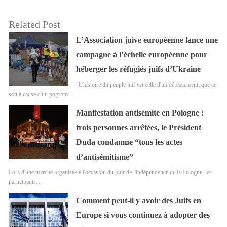
Related Post
L’Association juive européenne lance une
campagne à l’échelle européenne pour
héberger les réfugiés juifs d’Ukraine
"L'histoire du peuple juif est celle d'un déplacement, que ce
soit à cause d'un pogrom…
Manifestation antisémite en Pologne :
trois personnes arrêtées, le Président
Duda condamne “tous les actes
d’antisémitisme”
Lors d'une marche organisée à l'occasion du jour de l'indépendance de la Pologne, les
participants…
Comment peut-il y avoir des Juifs en
Europe si vous continuez à adopter des