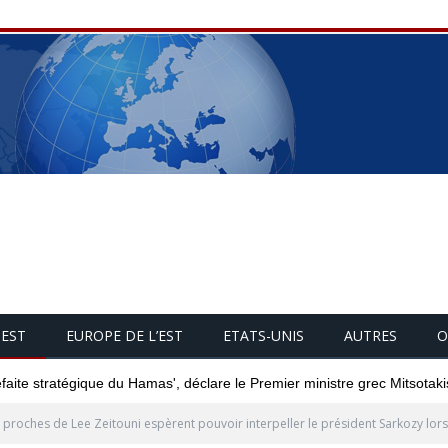
UEST
EUROPE DE L’EST
ETATS-UNIS
AUTRES
O
éfaite stratégique du Hamas', déclare le Premier ministre grec Mitsotaki
 proches de Lee Zeitouni espèrent pouvoir interpeller le président Sarkozy lors