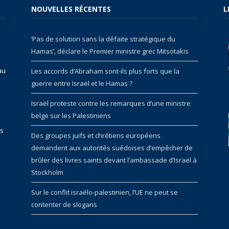
NOUVELLES RÉCENTES
L
‘Pas de solution sans la défaite stratégique du
Hamas’, déclare le Premier ministre grec Mitsotakis
au
Les accords d’Abraham sont-ils plus forts que la
guerre entre Israël et le Hamas ?
Israël proteste contre les remarques d’une ministre
belge sur les Palestiniens
rs
Des groupes juifs et chrétiens européens
demandent aux autorités suédoises d’empêcher de
brûler des livres saints devant l’ambassade d’Israël à
Stockholm
Sur le conflit israélo-palestinien, l’UE ne peut se
contenter de slogans