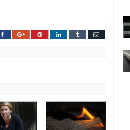
er
Facebook
Google+
Pinterest
LinkedIn
Tumblr
Email