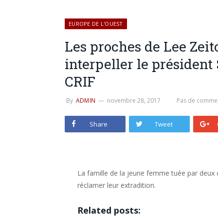
EUROPE DE L'OUEST
Les proches de Lee Zeit
interpeller le président
CRIF
By
ADMIN
novembre 28, 2017
Pas de commen
Share
Tweet
La famille de la jeune femme tuée par deux c
réclamer leur extradition.
Related posts: