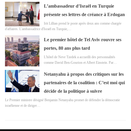
L’ambassadeur d’Israël en Turquie
présente ses lettres de créance à Erdogan
Irit Lillian prend le poste après deux ans comme chargée
d'affaires. L'ambassadrice d'Israël en Turquie,…
Le premier hôtel de Tel Aviv rouvre ses
portes, 80 ans plus tard
L'hôtel de Neve Tzedek a accueilli des personnalités
comme David Ben-Gourion et Albert Einstein. Par…
Netanyahu à propos des critiques sur les
partenaires de la coalition : C’est moi qui
décide de la politique à suivre
Le Premier ministre désigné Benjamin Netanyahu promet de défendre la démocratie
israélienne et de diriger…