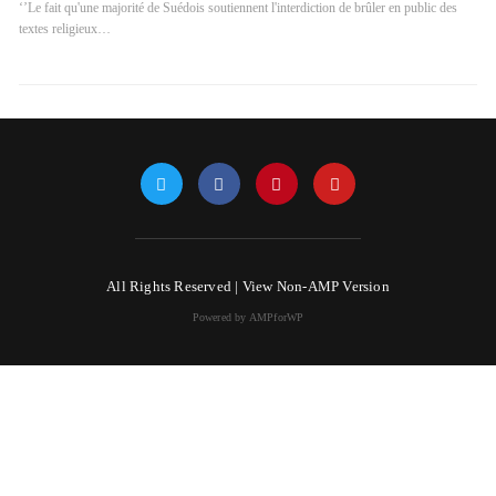
‘’Le fait qu'une majorité de Suédois soutiennent l'interdiction de brûler en public des
textes religieux…
All Rights Reserved |
View Non-AMP Version
Powered by AMPforWP