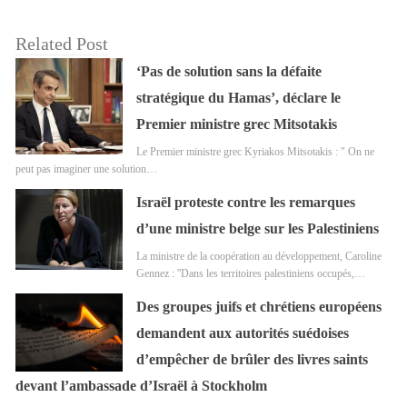
Related Post
‘Pas de solution sans la défaite
stratégique du Hamas’, déclare le
Premier ministre grec Mitsotakis
Le Premier ministre grec Kyriakos Mitsotakis : " On ne
peut pas imaginer une solution…
Israël proteste contre les remarques
d’une ministre belge sur les Palestiniens
La ministre de la coopération au développement, Caroline
Gennez : ''Dans les territoires palestiniens occupés,…
Des groupes juifs et chrétiens européens
demandent aux autorités suédoises
d’empêcher de brûler des livres saints
devant l’ambassade d’Israël à Stockholm