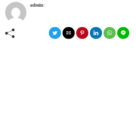
admin
: