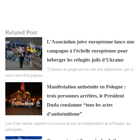
Related Post
L’Association juive européenne lance une
campagne à l’échelle européenne pour
héberger les réfugiés juifs d’Ukraine
"L'histoire du peuple juif est celle d'un déplacement, que ce
soit à cause d'un pogrom…
Manifestation antisémite en Pologne :
trois personnes arrêtées, le Président
Duda condamne “tous les actes
d’antisémitisme”
Lors d'une marche organisée à l'occasion du jour de l'indépendance de la Pologne, les
participants…