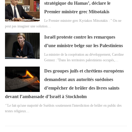
stratégique du Hamas’, déclare le
Premier ministre grec Mitsotakis
Le Premier ministre grec Kyriakos Mitsotakis : " On ne
peut pas imaginer une solution…
Israël proteste contre les remarques
d’une ministre belge sur les Palestiniens
La ministre de la coopération au développement, Caroline
Gennez : ''Dans les territoires palestiniens occupés,…
Des groupes juifs et chrétiens européens
demandent aux autorités suédoises
d’empêcher de brûler des livres saints
devant l’ambassade d’Israël à Stockholm
‘’Le fait qu'une majorité de Suédois soutiennent l'interdiction de brûler en public des
textes religieux…