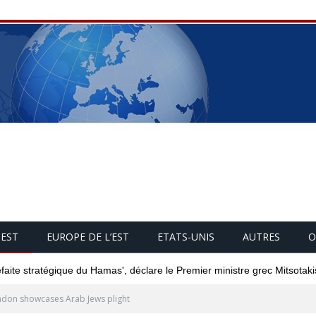
UEST
EUROPE DE L’EST
ETATS-UNIS
AUTRES
O
éfaite stratégique du Hamas', déclare le Premier ministre grec Mitsotaki
don showcases Arab Jews plight