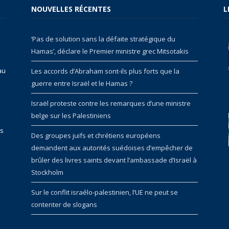
NOUVELLES RÉCENTES
L
‘Pas de solution sans la défaite stratégique du
Hamas’, déclare le Premier ministre grec Mitsotakis
au
Les accords d’Abraham sont-ils plus forts que la
guerre entre Israël et le Hamas ?
Israël proteste contre les remarques d’une ministre
belge sur les Palestiniens
rs
Des groupes juifs et chrétiens européens
demandent aux autorités suédoises d’empêcher de
brûler des livres saints devant l’ambassade d’Israël à
Stockholm
Sur le conflit israélo-palestinien, l’UE ne peut se
contenter de slogans