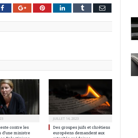
er
Facebook
Google+
Pinterest
LinkedIn
Tumblr
Email
23
JUILLET 14, 2023
teste contre les
Des groupes juifs et chrétiens
 d’une ministre
européens demandent aux