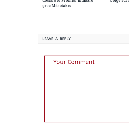
déclare le Premier ministre
belge sur 
grec Mitsotakis
LEAVE A REPLY