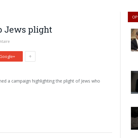
OP
 Jews plight
taire
+
Google+
hed a campaign highlighting the plight of Jews who