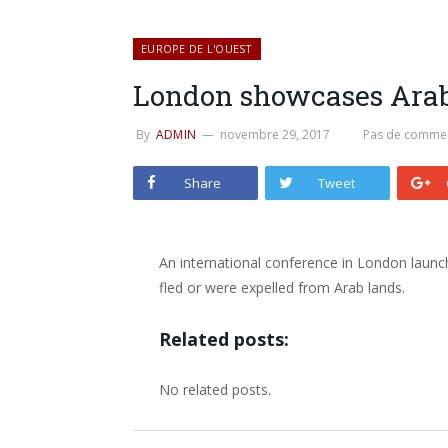
EUROPE DE L'OUEST
London showcases Arab
By
ADMIN
novembre 29, 2017
Pas de commen
Share
Tweet
An international conference in London launc
fled or were expelled from Arab lands.
Related posts:
No related posts.