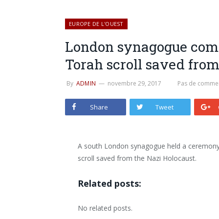
EUROPE DE L'OUEST
London synagogue com
Torah scroll saved from
By
ADMIN
novembre 29, 2017
Pas de commen
Share
Tweet
A south London synagogue held a ceremon
scroll saved from the Nazi Holocaust.
Related posts:
No related posts.