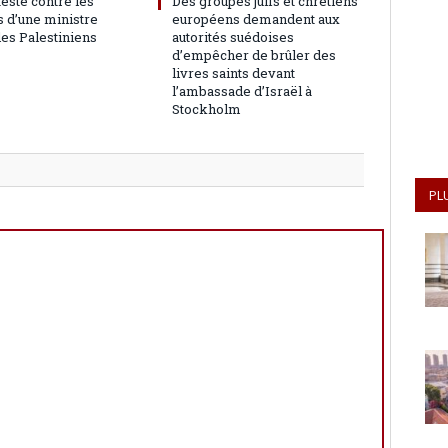
teste contre les
Des groupes juifs et chrétiens
 d’une ministre
européens demandent aux
les Palestiniens
autorités suédoises
d’empêcher de brûler des
livres saints devant
l’ambassade d’Israël à
Stockholm
PL