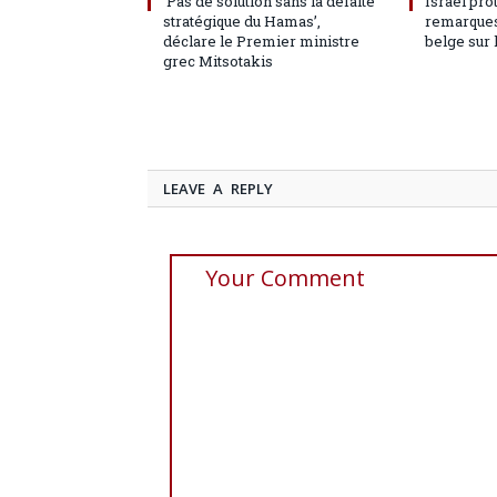
‘Pas de solution sans la défaite
Israël pro
stratégique du Hamas’,
remarques
déclare le Premier ministre
belge sur 
grec Mitsotakis
LEAVE A REPLY