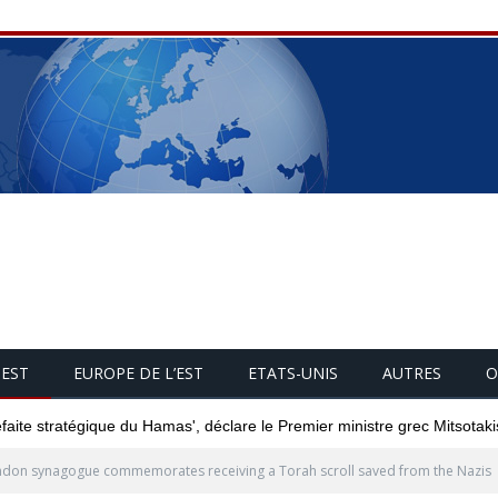
UEST
EUROPE DE L’EST
ETATS-UNIS
AUTRES
O
éfaite stratégique du Hamas', déclare le Premier ministre grec Mitsotaki
don synagogue commemorates receiving a Torah scroll saved from the Nazis