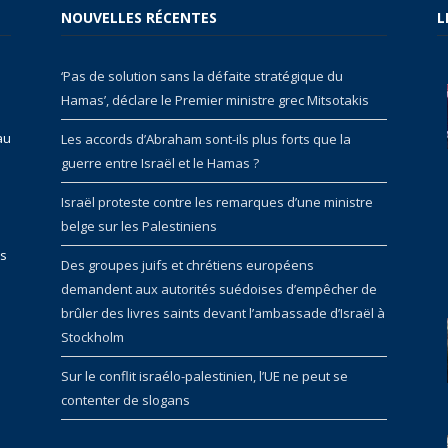
NOUVELLES RÉCENTES
L
‘Pas de solution sans la défaite stratégique du
Hamas’, déclare le Premier ministre grec Mitsotakis
au
Les accords d’Abraham sont-ils plus forts que la
guerre entre Israël et le Hamas ?
Israël proteste contre les remarques d’une ministre
belge sur les Palestiniens
rs
Des groupes juifs et chrétiens européens
demandent aux autorités suédoises d’empêcher de
brûler des livres saints devant l’ambassade d’Israël à
Stockholm
Sur le conflit israélo-palestinien, l’UE ne peut se
contenter de slogans