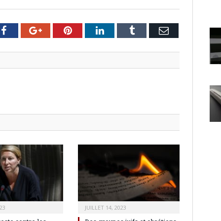
er
Facebook
Google+
Pinterest
LinkedIn
Tumblr
Email
23
JUILLET 14, 2023