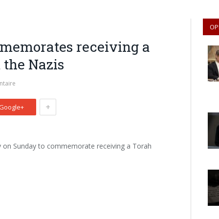
OP
memorates receiving a
 the Nazis
taire
+
Google+
y on Sunday to commemorate receiving a Torah