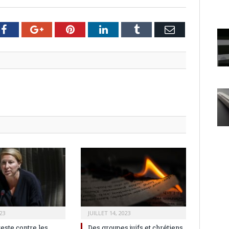
er
Facebook
Google+
Pinterest
LinkedIn
Tumblr
Email
23
JUILLET 14, 2023
teste contre les
Des groupes juifs et chrétiens