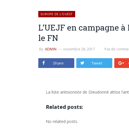
EUROPE DE L'OUEST
L’UEJF en campagne à 
le FN
By
ADMIN
novembre 28, 2017
Pas de commen
Share
Tweet
La liste antisioniste de Dieudonné attise l’an
Related posts:
No related posts.