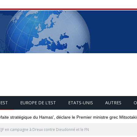
UEST
EUROPE DE L’EST
ETATS-UNIS
AUTRES
O
éfaite stratégique du Hamas', déclare le Premier ministre grec Mitsotaki
EJF en campagne à Dreux contre Dieudonné et le FN