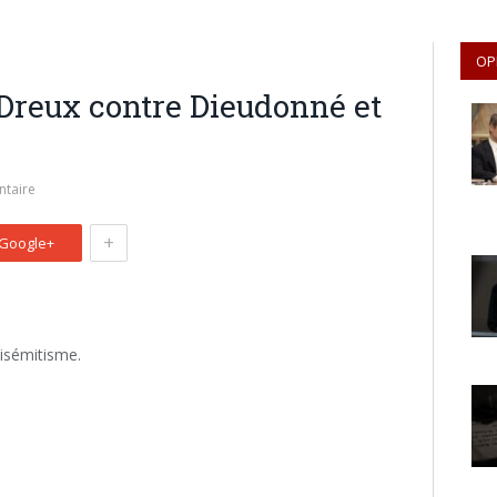
OP
Dreux contre Dieudonné et
taire
+
Google+
tisémitisme.