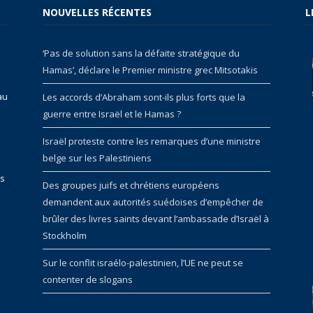
NOUVELLES RÉCENTES
L
‘Pas de solution sans la défaite stratégique du
Hamas’, déclare le Premier ministre grec Mitsotakis
au
Les accords d’Abraham sont-ils plus forts que la
guerre entre Israël et le Hamas ?
Israël proteste contre les remarques d’une ministre
belge sur les Palestiniens
rs
Des groupes juifs et chrétiens européens
demandent aux autorités suédoises d’empêcher de
brûler des livres saints devant l’ambassade d’Israël à
Stockholm
Sur le conflit israélo-palestinien, l’UE ne peut se
contenter de slogans